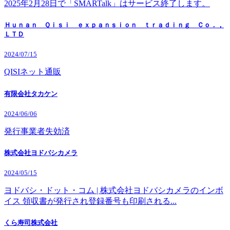
2025年2月28日で「SMARTalk」はサービス終了します。
Ｈｕｎａｎ Ｑｉｓｉ ｅｘｐａｎｓｉｏｎ ｔｒａｄｉｎｇ Ｃｏ．，
ＬＴＤ
2024/07/15
QISIネット通販
有限会社タカケン
2024/06/06
発行事業者失効済
株式会社ヨドバシカメラ
2024/05/15
ヨドバシ・ドット・コム | 株式会社ヨドバシカメラのインボ
イス 領収書が発行され登録番号も印刷される...
くら寿司株式会社