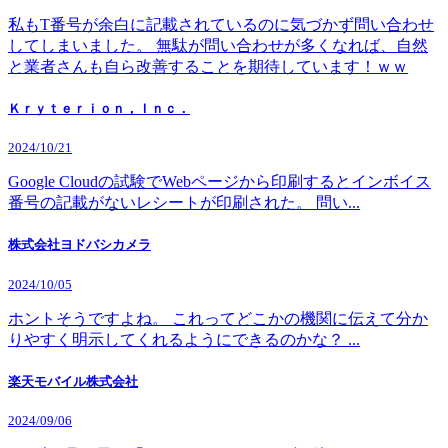
私もT番号が余白に記載されているのに気づかず問い合わせ
してしまいました。 無駄が問い合わせが多くなれば、自然
と業者さんも自ら改善することを期待しています！ｗｗ
Ｋｒｙｔｅｒｉｏｎ，Ｉｎｃ．
2024/10/21
Google Cloudの試験でWebページから印刷するとインボイス
番号の記載がないレシートが印刷された。 問い...
株式会社ヨドバシカメラ
2024/10/05
ホントそうですよね。 これってどこかの機関に伝えて分か
りやすく明示してくれるようにできるのかな？ ...
楽天モバイル株式会社
2024/09/06