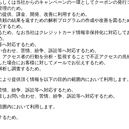
もしくは当社からのキャンペーンの一環としてクーポンの発行
管理のため。
の提供、課金、開発、改善に利用するため。
依頼の結果を返すための解析プログラムの作成や改善を図るた
応するため。
るため。なお当社はクレジットカード情報非保持化に対応して
め。
等へ対応するため。
い合わせ、苦情、紛争、訴訟等へ対応するため。
、アクセス者の行動を分析・監視することで不正アクセスの兆
した場合にお客様に対してメールでお伝えするため。
解析し調査するため。
により提供頂く情報を以下の目的の範囲内において利用します
苦情、紛争、訴訟等へ対応するため。
音しお問い合わせ、苦情、紛争、訴訟等へ対応するため。
範囲内において利用します。
するため。